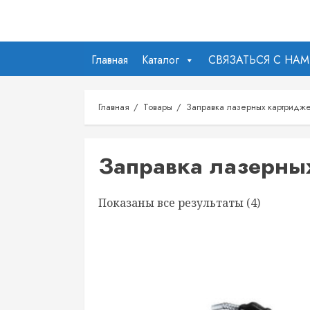
Перейти
к
содержимому
Главная
Каталог
СВЯЗАТЬСЯ С НА
Главная
Товары
Заправка лазерных картридж
Заправка лазерны
Показаны все результаты (4)