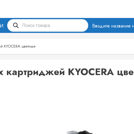
Поиск
МИ
товаров
Вводите название н
ей KYOCERA цветные
х картриджей KYOCERA цве