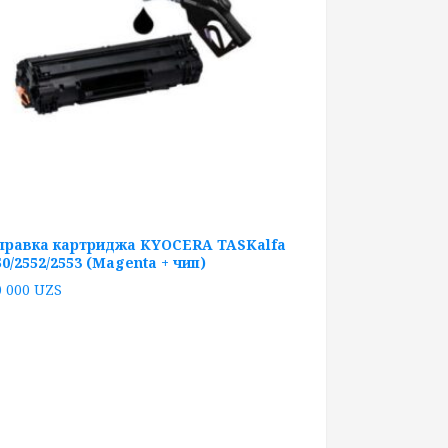
правка картриджа KYOCERA TASKalfa
50/2552/2553 (Magenta + чип)
0 000
UZS