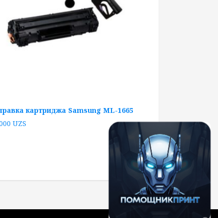
правка картриджа Samsung ML-1665
 000
UZS