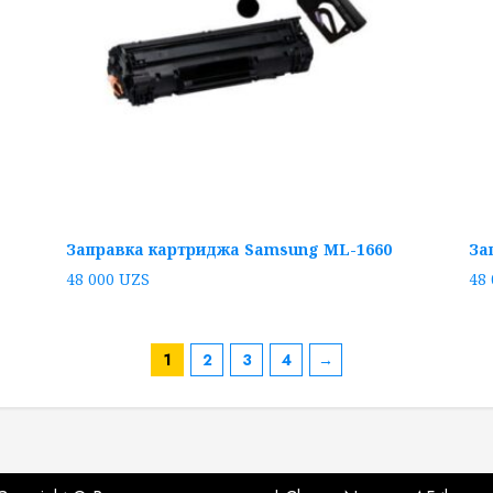
Заправка картриджа Samsung ML-1660
За
48 000
UZS
48
1
2
3
4
→