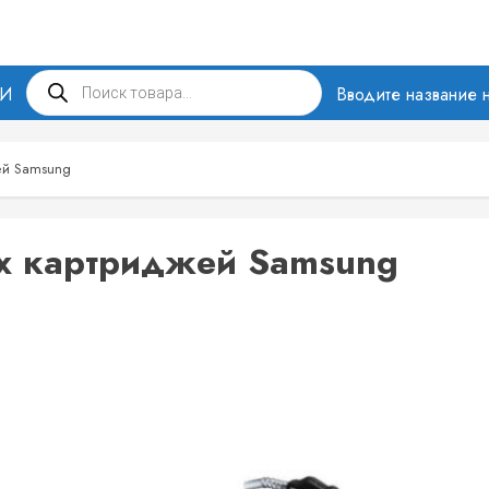
Поиск
МИ
товаров
Вводите название н
ей Samsung
х картриджей Samsung