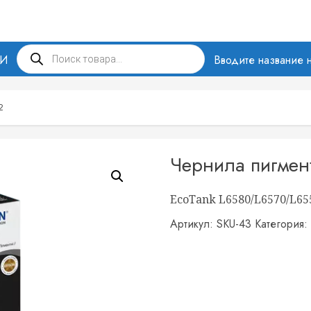
Поиск
МИ
товаров
Вводите название н
2
Чернила пигмен
EcoTank L6580/L6570/L65
Артикул:
SKU-43
Категория