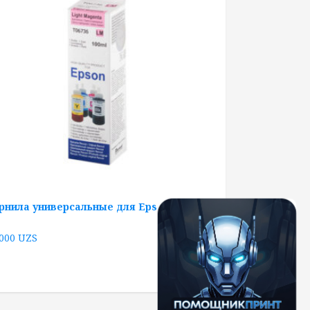
рнила универсальные для Epson серии
 000
UZS