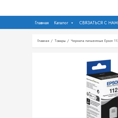
Перейти
к
содержимому
Главная
Каталог
СВЯЗАТЬСЯ С НА
Главная
Товары
Чернила пигментные Epson 11