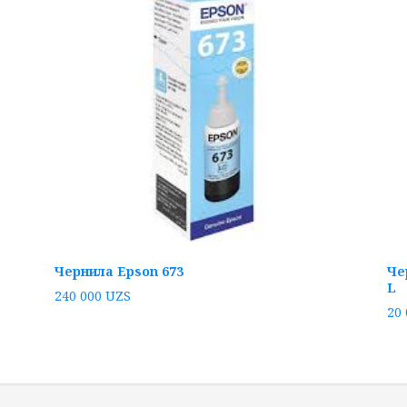
Чернила Epson 673
Че
L
240 000
UZS
20