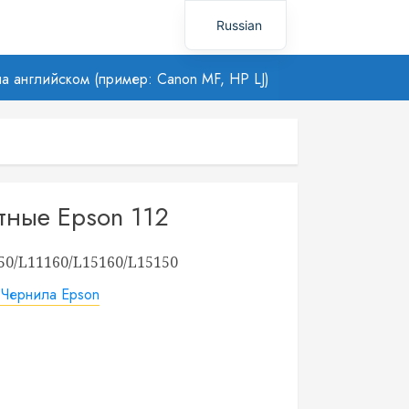
Russian
Uzbek
а английском (пример: Canon MF, HP LJ)
тные Epson 112
50/L11160/L15160/L15150
:
Чернила Epson