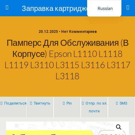
Заправка картриджей в Ташкенте – Тонер-Ресурс
Russian
Uzbek
20.12.2025 • Нет Комментариев
Памперс Для Обслуживания (в
Корпусе) Epson L1110 L1118
L1119 L3110 L3115 L3116 L3117
L3118
Поделиться
Твитнуть
Pin
Отпр. по эл.
SMS
почте