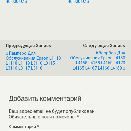
40 000
UZS
40 000
UZS
Предыдущая Запись
Следующая Запись
Абсорбер Для
Памперс Для
Обслуживания Epson L4150
Обслуживания Epson L1110
L4158 L4168 L4160 L4170
L1118 L1119 L3110 L3115
L3116 L3117 L3118
L4165 L4167 L4166 L4169
Добавить комментарий
Ваш адрес email не будет опубликован.
Обязательные поля помечены
*
Комментарий
*