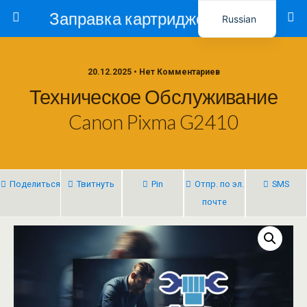
Заправка картриджей в Ташкенте – Тонер-Ресурс
Russian
Uzbek
20.12.2025 • Нет Комментариев
Техническое Обслуживание
Canon Pixma G2410
Поделиться
Твитнуть
Pin
Отпр. по эл.
SMS
почте