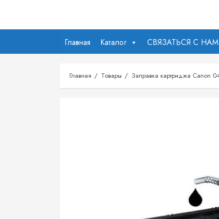
Перейти
к
содержимому
Главная
Каталог
СВЯЗАТЬСЯ С НА
Главная
Товары
Заправка картриджа Canon 0