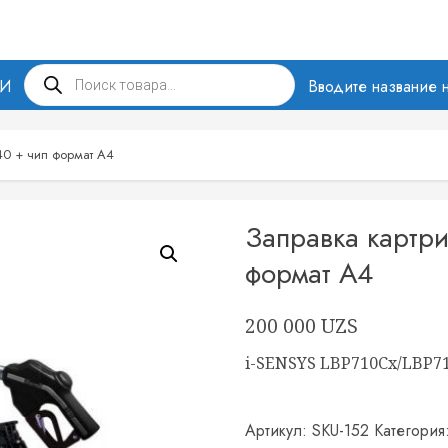
Поиск
МИ
товаров
Вводите название н
40 + чип формат А4
Заправка картр
формат А4
200 000
UZS
i-SENSYS LBP710Cx/LBP7
Артикул:
SKU-152
Категория