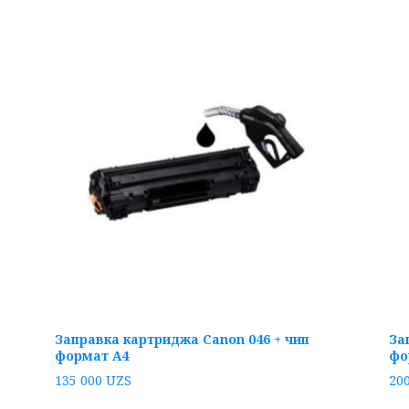
Заправка картриджа Canon 046 + чип
За
формат А4
фо
135 000
UZS
20