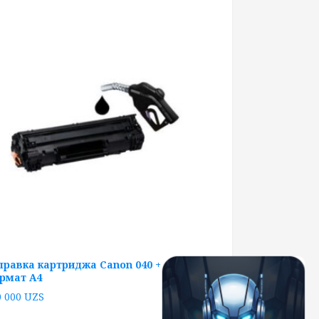
правка картриджа Canon 040 + чип
рмат А4
0 000
UZS