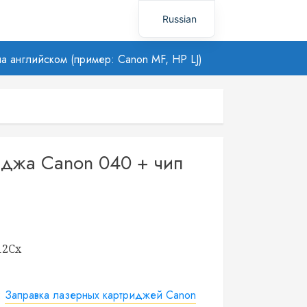
Russian
Uzbek
а английском (пример: Canon MF, HP LJ)
иджа Canon 040 + чип
12Cx
:
Заправка лазерных картриджей Canon