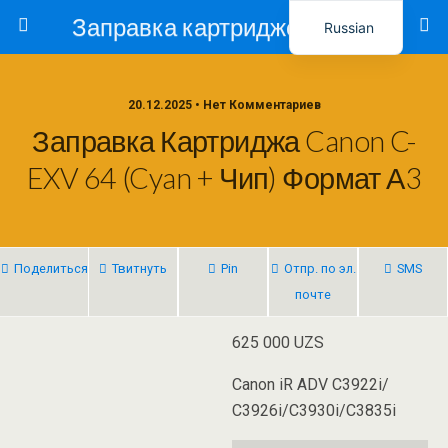
Заправка картриджей в Ташкенте – Тонер-Ресурс
Russian
Uzbek
20.12.2025 • Нет Комментариев
Заправка Картриджа Canon C-
EXV 64 (Cyan + Чип) Формат А3
Поделиться
Твитнуть
Pin
Отпр. по эл.
SMS
почте
625 000
UZS
Canon iR ADV C3922i/
С3926i/С3930i/C3835i