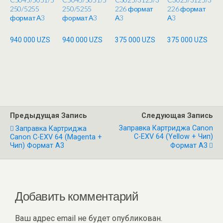
250/5255
250/5255
226 формат
226 формат
формат А3
формат А3
А3
А3
940 000
UZS
940 000
UZS
375 000
UZS
375 000
UZS
Предыдущая Запись
Следующая Запись
Заправка Картриджа Canon
Заправка Картриджа
C-EXV 64 (Yellow + Чип)
Canon C-EXV 64 (Magenta +
Чип) Формат А3
Формат А3
Добавить комментарий
Ваш адрес email не будет опубликован.