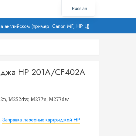
Russian
Uzbek
а английском (пример: Canon MF, HP LJ)
риджа HP 201A/CF402A
252n, M252dw, M277n, M277dw
:
Заправка лазерных картриджей HP