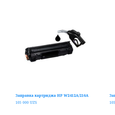
Заправка картриджа HP W2412A/216A
За
105 000
UZS
10