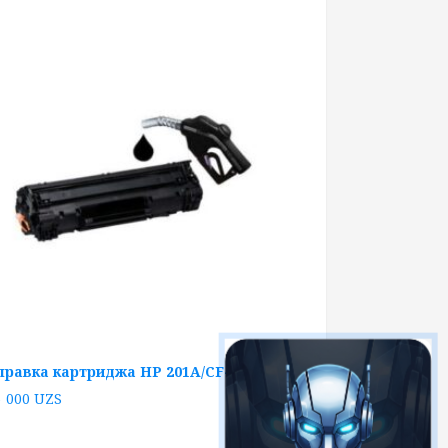
правка картриджа HP 201A/CF400A
5 000
UZS