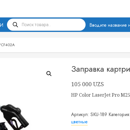
Поиск
МИ
товаров
Вводите название н
A/CF402A
Заправка карт
105 000
UZS
HP Color LaserJet Pro M
Артикул:
SKU-189
Категория
цветные