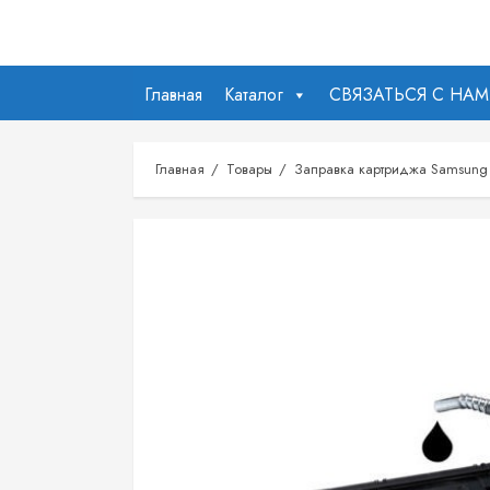
Перейти
к
содержимому
Главная
Каталог
СВЯЗАТЬСЯ С НА
Главная
Товары
Заправка картриджа Samsung