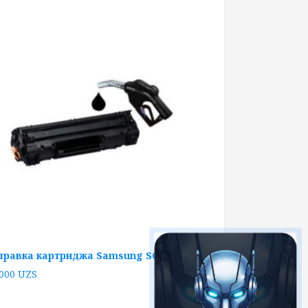
правка картриджа Samsung SCX-4300
 000
UZS