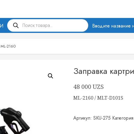
Поиск
МИ
товаров
Вводите название н
 ML-2160
Заправка картр
48 000
UZS
ML-2160 / MLT-D101S
Артикул:
SKU-275
Категори