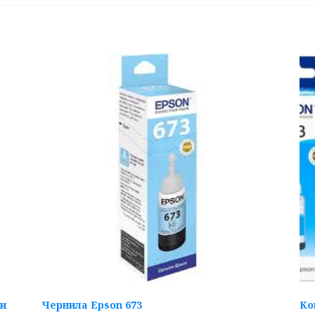
ии
Чернила Epson 673
Ко