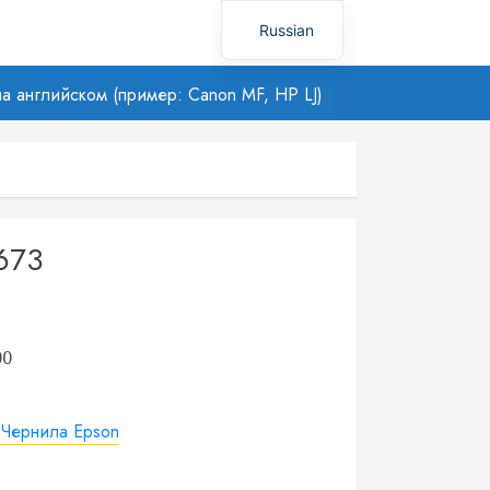
Russian
Uzbek
а английском (пример: Canon MF, HP LJ)
673
00
:
Чернила Epson