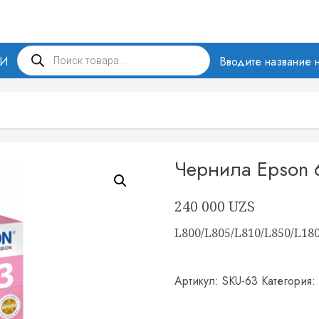
Поиск
МИ
товаров
Вводите название н
Чернила Epson 
240 000
UZS
L800/L805/L810/L850/L18
Артикул:
SKU-63
Категория