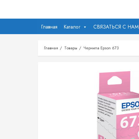
Перейти
к
содержимому
Главная
Каталог
СВЯЗАТЬСЯ С НА
Главная
Товары
Чернила Epson 673