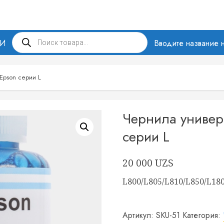
Поиск
МИ
товаров
Вводите название н
Epson серии L
Чернила универ
серии L
20 000
UZS
L800/L805/L810/L850/L18
Артикул:
SKU-51
Категория: