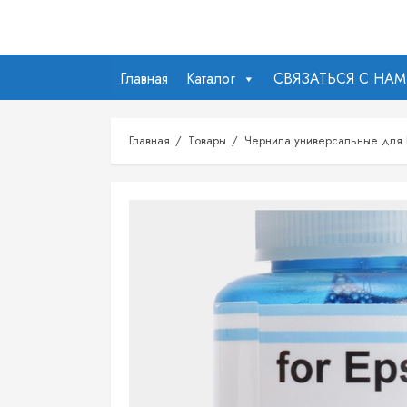
Перейти
к
содержимому
Главная
Каталог
СВЯЗАТЬСЯ С НА
Главная
Товары
Чернила универсальные для 