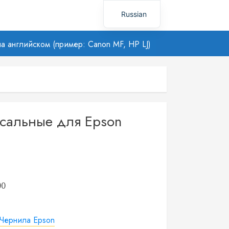
Russian
Uzbek
а английском (пример: Canon MF, HP LJ)
сальные для Epson
00
Чернила Epson