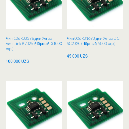
Чип 106R03396 для Xerox
Чип 006R01693 для Xerox DC
Versalink B7025 (Чёрный, 31000
SC2020 (Чёрный, 9000 стр.)
стр.)
45 000
UZS
100 000
UZS