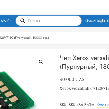
Products
LANISH
search
Nomini ingliz t
7125/7130 (Пурпурный, 18000 стр.)
Чип Xerox versa
(Пурпурный, 180
90 000
UZS
Xerox versalink c 7120/71
SKU:
SKU-486
Bo'lim:
Xerox c