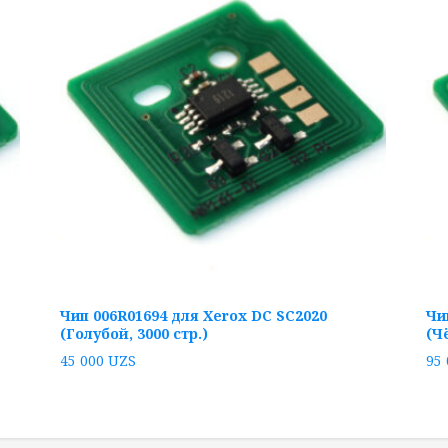
Чип 006R01694 для Xerox DC SC2020
Чи
(Голубой, 3000 стр.)
(Ч
45 000
UZS
95