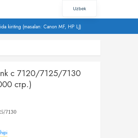
Uzbek
Russian
ilida kiriting (masalan: Canon MF, HP LJ)
link c 7120/7125/7130
00 стр.)
25/7130
hipi