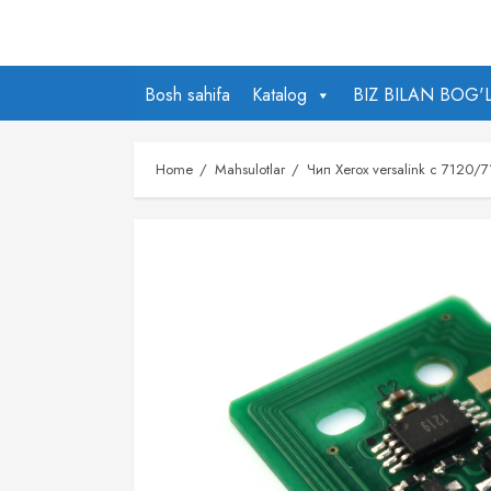
Skip
to
content
Bosh sahifa
Katalog
BIZ BILAN BOG'
Home
Mahsulotlar
Чип Xerox versalink c 7120/