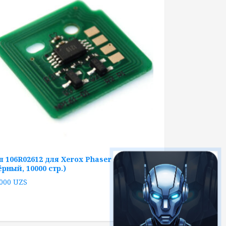
п 106R02612 для Xerox Phaser 7100
ёрный, 10000 стр.)
 000
UZS