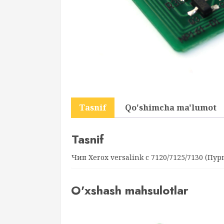
Tasnif
Qo'shimcha ma'lumot
Tasnif
Чип Xerox versalink c 7120/7125/7130 (Пур
O'xshash mahsulotlar