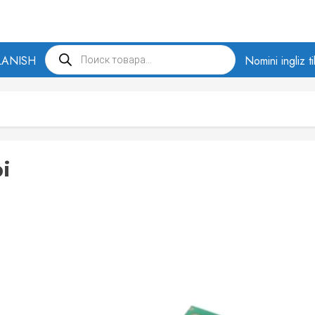
Products
LANISH
search
Nomini ingliz t
i