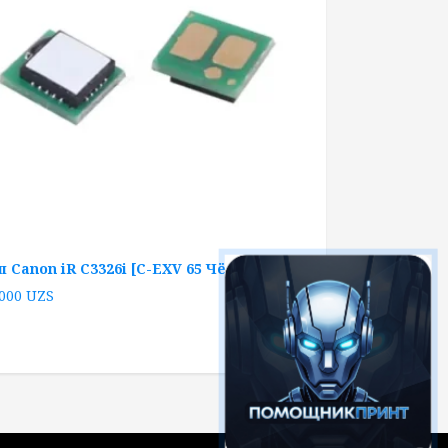
п Canon iR C3326i [C-EXV 65 Чёрный]
 000
UZS