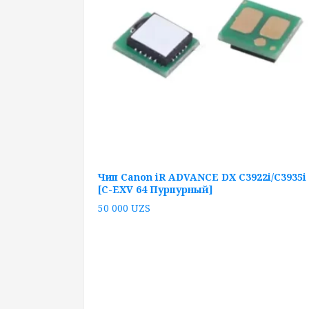
Чип Canon iR ADVANCE DX C3922i/C3935i
[C-EXV 64 Пурпурный]
50 000
UZS