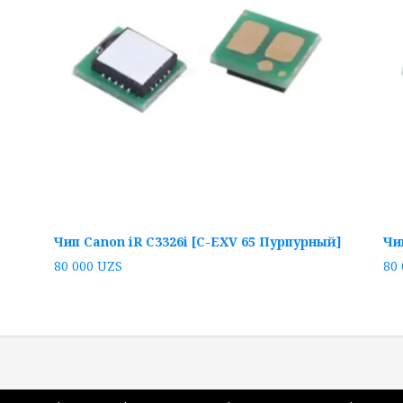
Чип Canon iR C3326i [C-EXV 65 Пурпурный]
Чи
80 000
UZS
80