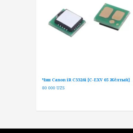
Чип Canon iR C3326i [C-EXV 65 Жёлтый]
80 000
UZS