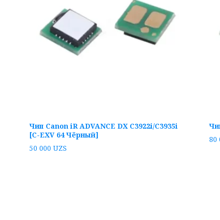
Чип Canon iR ADVANCE DX C3922i/C3935i
Чи
[C-EXV 64 Чёрный]
80
50 000
UZS