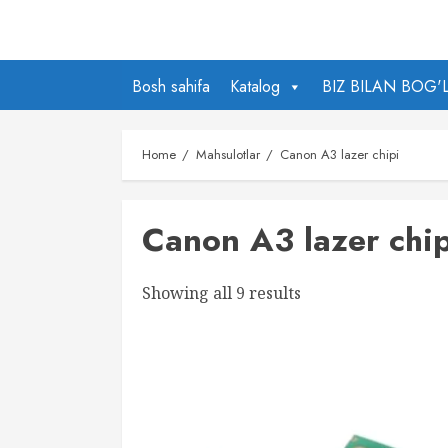
Skip
to
content
Bosh sahifa
Katalog
BIZ BILAN BOG'
Home
Mahsulotlar
Canon A3 lazer chipi
Canon A3 lazer chip
Showing all 9 results