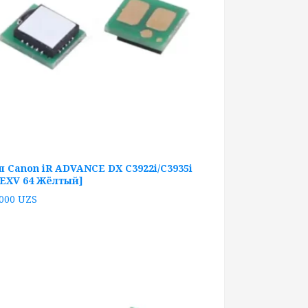
п Canon iR ADVANCE DX C3922i/C3935i
-EXV 64 Жёлтый]
 000
UZS