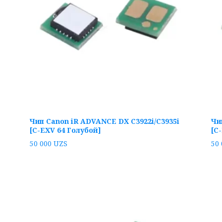
Чип Canon iR ADVANCE DX C3922i/C3935i
Чи
[C-EXV 64 Голубой]
[C
50 000
UZS
50