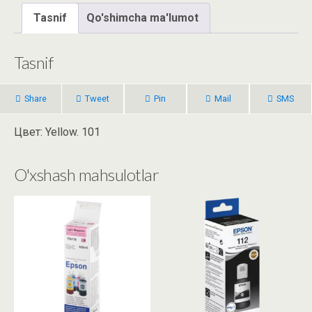
Tasnif
Qo'shimcha ma'lumot
Tasnif
Share
Tweet
Pin
Mail
SMS
Цвет: Yellow. 101
O'xshash mahsulotlar