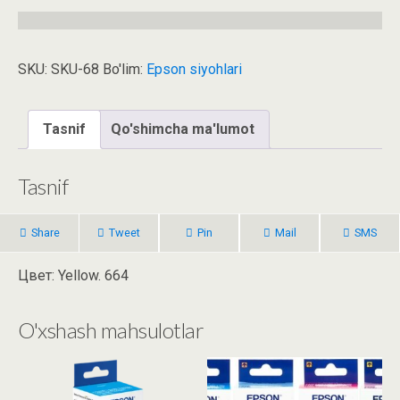
SKU:
SKU-68
Bo'lim:
Epson siyohlari
Tasnif
Qo'shimcha ma'lumot
Tasnif
Share
Tweet
Pin
Mail
SMS
Цвет: Yellow. 664
O'xshash mahsulotlar