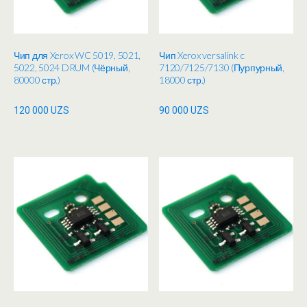
Чип для Xerox WC 5019, 5021,
Чип Xerox versalink c
5022, 5024 DRUM (Чёрный,
7120/7125/7130 (Пурпурный,
80000 стр.)
18000 стр.)
120 000
UZS
90 000
UZS