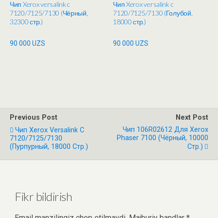
Чип Xerox versalink c
Чип Xerox versalink c
7120/7125/7130 (Чёрный,
7120/7125/7130 (Голубой,
32300 стр.)
18000 стр.)
90 000
UZS
90 000
UZS
Previous Post
Next Post
Чип 106R02612 Для Xerox
Чип Xerox Versalink C
Phaser 7100 (Чёрный, 10000
7120/7125/7130
(Пурпурный, 18000 Стр.)
Стр.)
Fikr bildirish
Email manzilingiz chop etilmaydi.
Majburiy bandlar
*