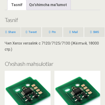
Tasnif
Qo'shimcha ma'lumot
Tasnif
Share
Tweet
Pin
Mail
SMS
Чип Xerox versalink c 7120/7125/7130 (Жёлтый, 18000
стр.)
O'xshash mahsulotlar