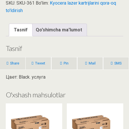
SKU:
SKU-361
Bo'lim:
Kyocera lazer kartrijlarini qora-oq
to'ldirish
Tasnif
Qo'shimcha ma'lumot
Tasnif
Share
Tweet
Pin
Mail
SMS
Цвет: Black. услуга
O'xshash mahsulotlar