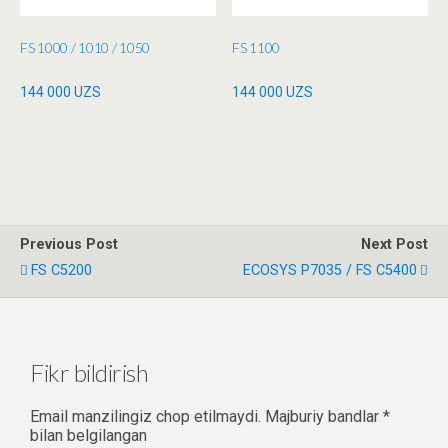
FS 1000 / 1010 / 1050
FS 1100
144 000
UZS
144 000
UZS
Previous Post
Next Post
FS C5200
ECOSYS P7035 / FS C5400
Fikr bildirish
Email manzilingiz chop etilmaydi.
Majburiy bandlar
*
bilan belgilangan