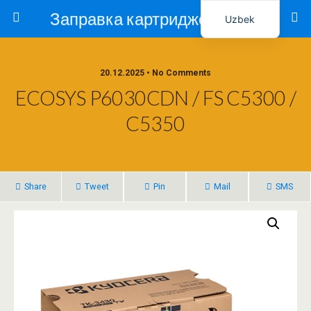
Заправка картриджей в Ташкенте – Тонер-Ресурс
Uzbek
Russian
20.12.2025 • No Comments
ECOSYS P6030CDN / FS C5300 /
C5350
Share
Tweet
Pin
Mail
SMS