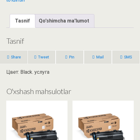
Tasnif
Qo'shimcha ma'lumot
Tasnif
Share
Tweet
Pin
Mail
SMS
Цвет: Black. услуга
O'xshash mahsulotlar