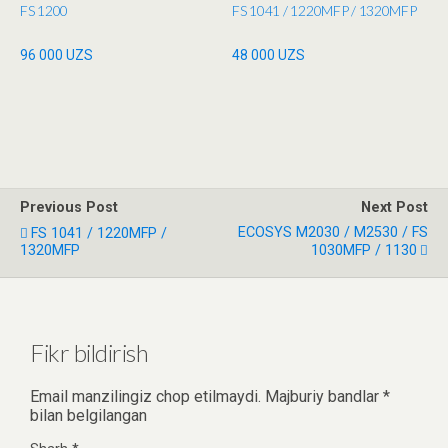
FS 1200
FS 1041 / 1220MFP / 1320MFP
96 000
UZS
48 000
UZS
Previous Post
Next Post
ECOSYS M2030 / M2530 / FS
FS 1041 / 1220MFP /
1320MFP
1030MFP / 1130
Fikr bildirish
Email manzilingiz chop etilmaydi.
Majburiy bandlar
*
bilan belgilangan