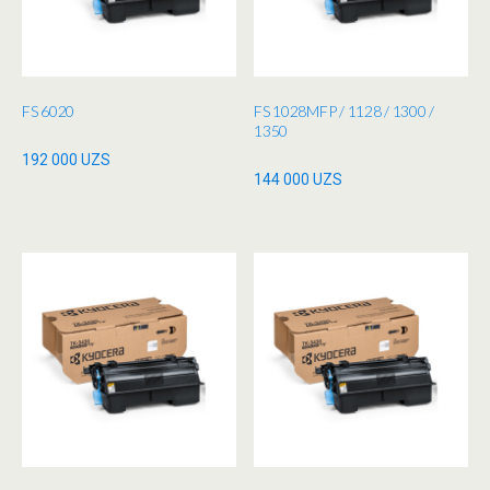
FS 6020
FS 1028MFP / 1128 / 1300 /
1350
192 000
UZS
144 000
UZS