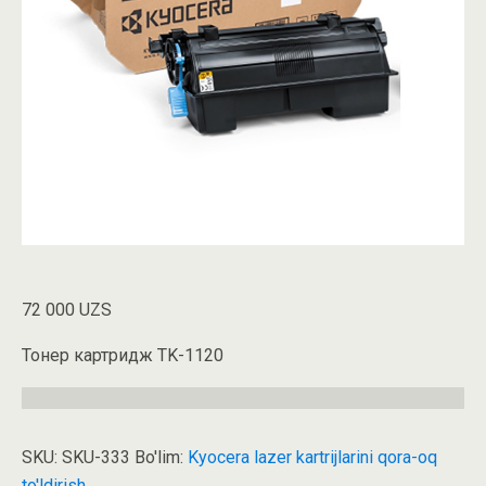
72 000
UZS
Тонер картридж TK-1120
SKU:
SKU-333
Bo'lim:
Kyocera lazer kartrijlarini qora-oq
to'ldirish