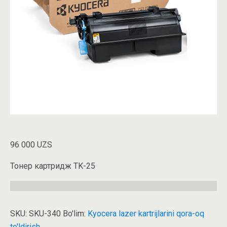
96 000
UZS
Тонер картридж TK-25
SKU:
SKU-340
Bo'lim:
Kyocera lazer kartrijlarini qora-oq
to'ldirish