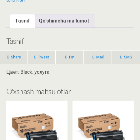
Tasnif
Qo'shimcha ma'lumot
Tasnif
Share
Tweet
Pin
Mail
SMS
Цвет: Black. услуга
O'xshash mahsulotlar