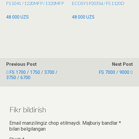
FS 1041 / 1220MFP / 1320MFP
ECOSYS P2035d / FS 1120D
48 000
UZS
48 000
UZS
Previous Post
Next Post
FS 1700 / 1750 / 3700 /
FS 7000 / 9000
3750 / 6700
Fikr bildirish
Email manzilingiz chop etilmaydi.
Majburiy bandlar
*
bilan belgilangan