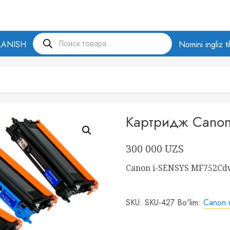
Products
LANISH
search
Nomini ingliz t
Картридж Cano
300 000
UZS
Canon i-SENSYS MF752Cd
SKU:
SKU-427
Bo'lim:
Canon ra