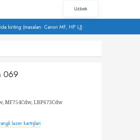
Uzbek
Russian
ilida kiriting (masalan: Canon MF, HP LJ)
n 069
w, MF754Cdw, LBP673Cdw
ngli lazer kartrijlari