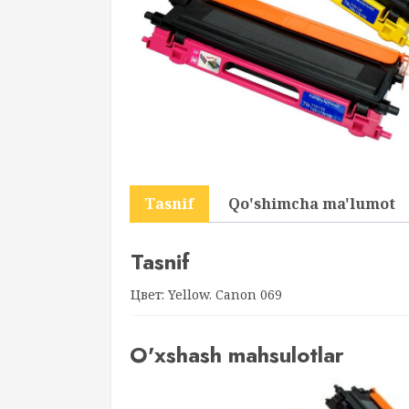
Tasnif
Qo'shimcha ma'lumot
Tasnif
Цвет: Yellow. Canon 069
O'xshash mahsulotlar