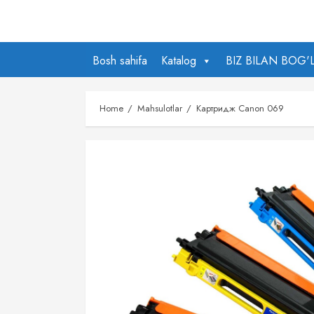
Skip
to
content
Bosh sahifa
Katalog
BIZ BILAN BOG'
Home
Mahsulotlar
Картридж Canon 069