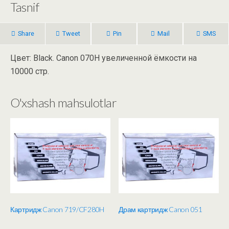
Tasnif
Share
Tweet
Pin
Mail
SMS
Цвет: Black. Canon 070H увеличенной ёмкости на
10000 стр.
O'xshash mahsulotlar
Картридж Canon 719/CF280H
Драм картридж Canon 051