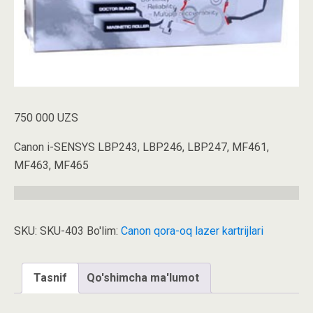
750 000
UZS
Canon i-SENSYS LBP243, LBP246, LBP247, MF461,
MF463, MF465
SKU:
SKU-403
Bo'lim:
Canon qora-oq lazer kartrijlari
Tasnif
Qo'shimcha ma'lumot