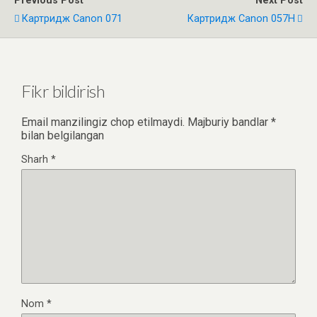
Previous Post
Next Post
Картридж Canon 071
Картридж Canon 057Н
Fikr bildirish
Email manzilingiz chop etilmaydi.
Majburiy bandlar
*
bilan belgilangan
Sharh
*
Nom
*