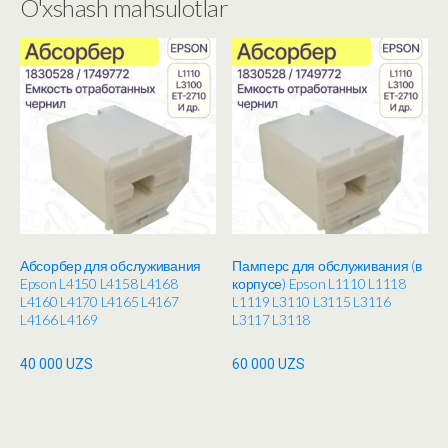
O'xshash mahsulotlar
Абсорбер для обслуживания
Памперс для обслуживания (в
Epson L4150 L4158 L4168
корпусе) Epson L1110 L1118
L4160 L4170 L4165 L4167
L1119 L3110 L3115 L3116
L4166 L4169
L3117 L3118
40 000
UZS
60 000
UZS