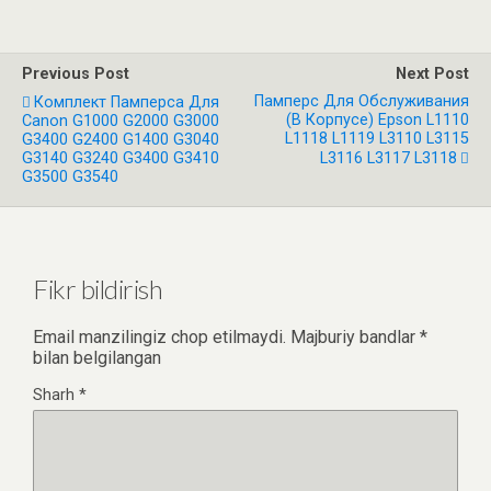
Previous Post
Next Post
Памперс Для Обслуживания
Комплект Памперса Для
(в Корпусе) Epson L1110
Canon G1000 G2000 G3000
L1118 L1119 L3110 L3115
G3400 G2400 G1400 G3040
G3140 G3240 G3400 G3410
L3116 L3117 L3118
G3500 G3540
Fikr bildirish
Email manzilingiz chop etilmaydi.
Majburiy bandlar
*
bilan belgilangan
Sharh
*