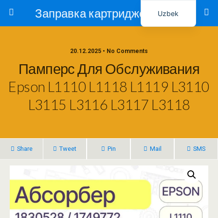
Заправка картриджей в Ташкенте – Тонер-Ресурс
Uzbek
Russian
20.12.2025 • No Comments
Памперс Для Обслуживания
Epson L1110 L1118 L1119 L3110
L3115 L3116 L3117 L3118
Share
Tweet
Pin
Mail
SMS