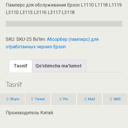
Памперс для обслуживания Epson L1110 L1118 L1119
L3110 L3115 L3116 L3117 L3118
SKU:
SKU-25
Bo'lim:
Абсорбер (памперс) для
отработанных чернил Epson
Tasnif
Qo'shimcha ma'lumot
Tasnif
Share
Tweet
Pin
Mail
SMS
Производитель Китай.