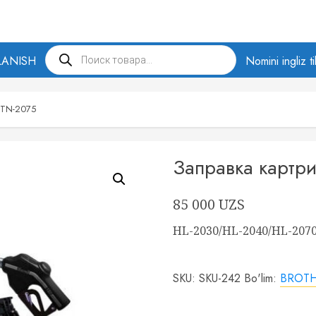
Products
LANISH
search
Nomini ingliz t
 TN-2075
Заправка картр
85 000
UZS
HL-2030/HL-2040/HL-207
SKU:
SKU-242
Bo'lim:
BROTHER