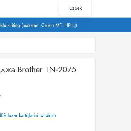
Uzbek
Russian
ilida kiriting (masalan: Canon MF, HP LJ)
иджа Brother TN-2075
0
 lazer kartrijlarini to'ldirish