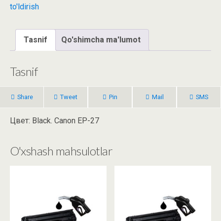
to'ldirish
Tasnif
Qo'shimcha ma'lumot
Tasnif
Share
Tweet
Pin
Mail
SMS
Цвет: Black. Canon EP-27
O'xshash mahsulotlar