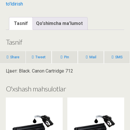
to'ldirish
Tasnif
Qo'shimcha ma'lumot
Tasnif
Share
Tweet
Pin
Mail
SMS
Цвет: Black. Canon Cartridge 712
O'xshash mahsulotlar