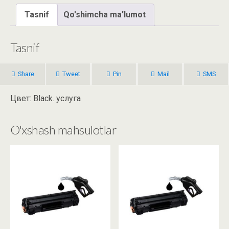
Tasnif
Qo'shimcha ma'lumot
Tasnif
Share
Tweet
Pin
Mail
SMS
Цвет: Black. услуга
O'xshash mahsulotlar