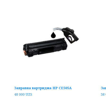
Заправка картриджа HP CE505A
За
48 000
UZS
38