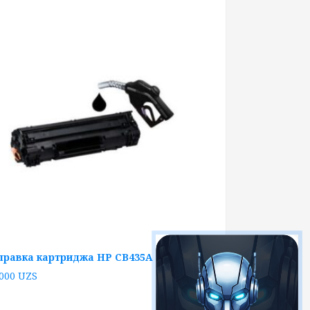
правка картриджа HP CB435A
 000
UZS