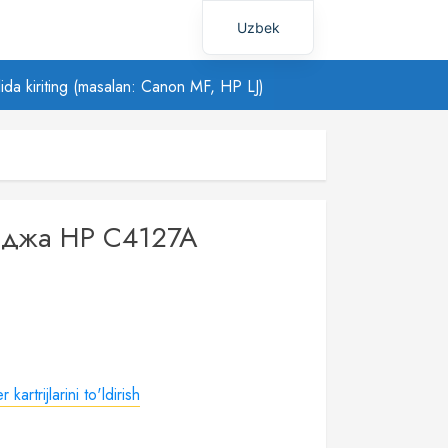
Uzbek
Russian
ilida kiriting (masalan: Canon MF, HP LJ)
иджа HP C4127A
 kartrijlarini to'ldirish