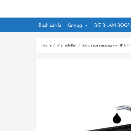
Skip
to
content
Bosh sahifa
Katalog
BIZ BILAN BOG'
Home
Mahsulotlar
Заправка картриджа HP C4