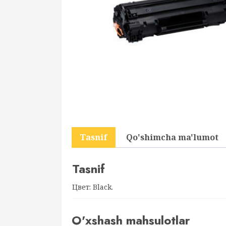
Tasnif
Qo'shimcha ma'lumot
Tasnif
Цвет: Black.
O'xshash mahsulotlar