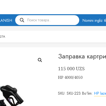
Products
LANISH
search
Nomini ingliz t
127A
Заправка картр
115 000
UZS
HP 4000/4050
SKU:
SKU-223
Bo'lim:
HP lazer