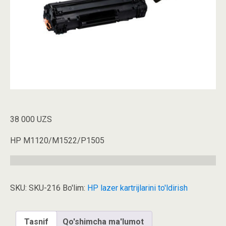
38 000
UZS
HP M1120/M1522/P1505
SKU:
SKU-216
Bo'lim:
HP lazer kartrijlarini to'ldirish
Tasnif
Qo'shimcha ma'lumot