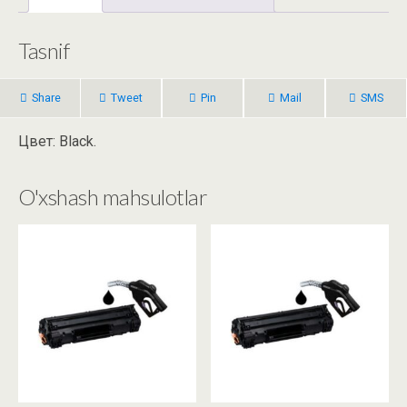
Tasnif
Share
Tweet
Pin
Mail
SMS
Цвет: Black.
O'xshash mahsulotlar