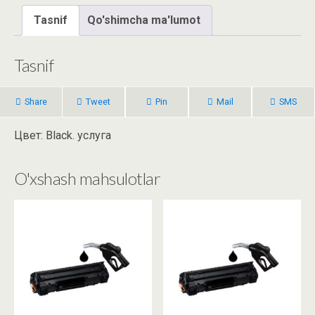
Tasnif
Qo'shimcha ma'lumot
Tasnif
Share
Tweet
Pin
Mail
SMS
Цвет: Black. услуга
O'xshash mahsulotlar