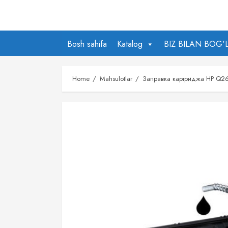
Skip
to
content
Bosh sahifa
Katalog
BIZ BILAN BOG'
Home
Mahsulotlar
Заправка картриджа HP Q2