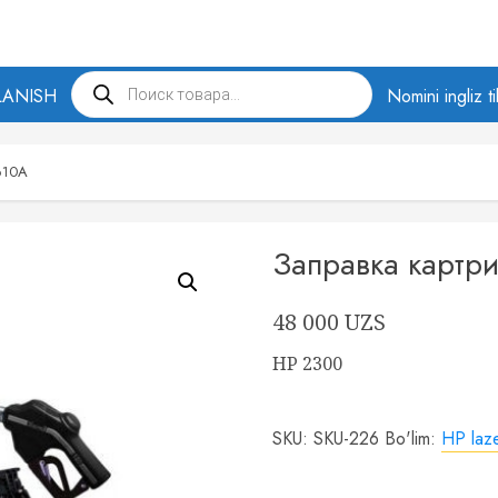
Products
LANISH
search
Nomini ingliz t
610A
Заправка карт
48 000
UZS
HP 2300
SKU:
SKU-226
Bo'lim:
HP lazer