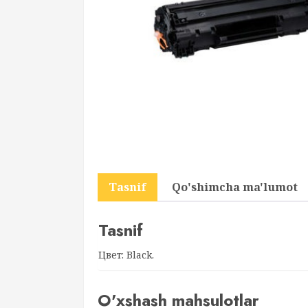
Tasnif
Qo'shimcha ma'lumot
Tasnif
Цвет: Black.
O'xshash mahsulotlar