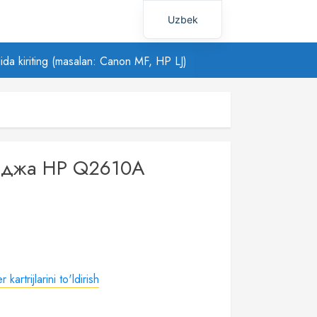
Uzbek
Russian
ilida kiriting (masalan: Canon MF, HP LJ)
риджа HP Q2610A
 kartrijlarini to'ldirish