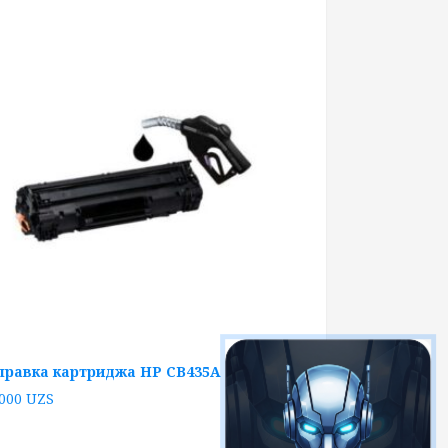
правка картриджа HP CB435A
 000
UZS